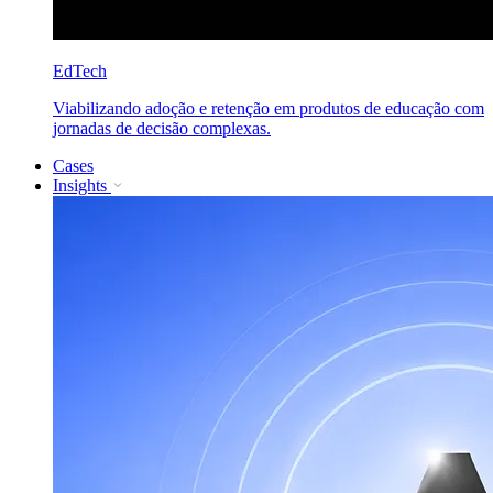
EdTech
Viabilizando adoção e retenção em produtos de educação com
jornadas de decisão complexas.
Cases
Insights