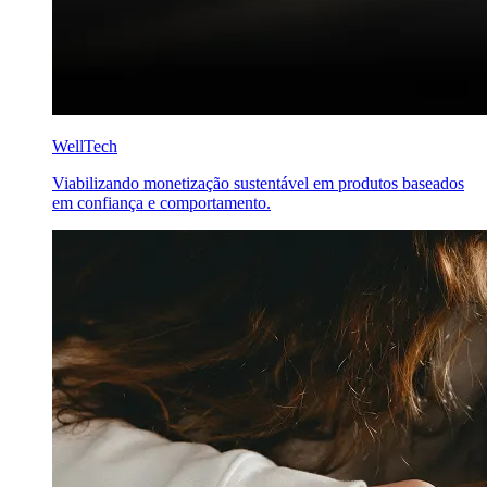
WellTech
Viabilizando monetização sustentável em produtos baseados
em confiança e comportamento.