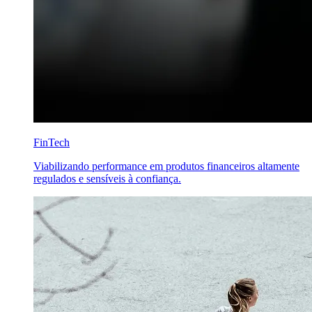
FinTech
Viabilizando performance em produtos financeiros altamente
regulados e sensíveis à confiança.